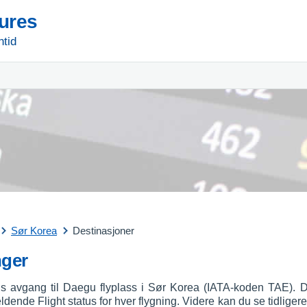
tures
ntid
Sør Korea
Destinasjoner
nger
ds avgang til Daegu flyplass i Sør Korea (IATA-koden TAE).
jeldende Flight status for hver flygning. Videre kan du se tidlig