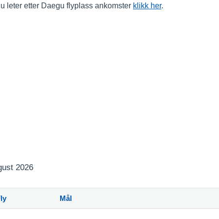
u leter etter Daegu flyplass ankomster
klikk her
.
ugust 2026
ly
Mål