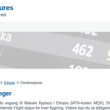
tures
ntid
Etiopia
Destinasjoner
nger
ds avgang til Makale flyplass i Etiopia (IATA-koden MQX). 
jeldende Flight status for hver flygning. Videre kan du se tidlig