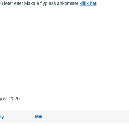
u leter etter Makale flyplass ankomster
klikk her
.
ugust 2026
ly
Mål