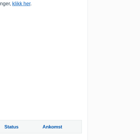
anger,
klikk her
.
Status
Ankomst