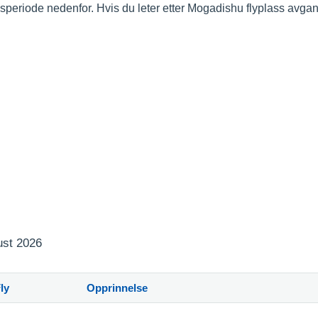
idsperiode nedenfor. Hvis du leter etter Mogadishu flyplass avga
ust 2026
ly
Opprinnelse