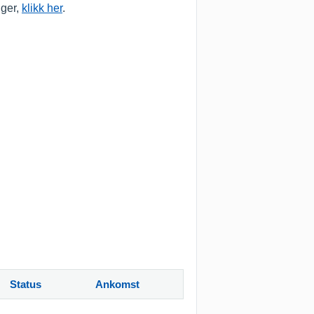
nger,
klikk her
.
Status
Ankomst