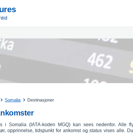
tures
ntid
Somalia
Destinasjoner
Ankomster
ss i Somalia (IATA-koden MGQ) kan sees nedenfor. Alle flyg
ør, opprinnelse, tidspunkt for ankomst og status vises alle. Du