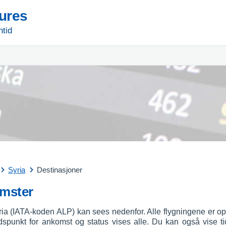
tures
ntid
Syria
Destinasjoner
omster
ria (IATA-koden ALP) kan sees nedenfor. Alle flygningene er oppf
idspunkt for ankomst og status vises alle. Du kan også vise ti